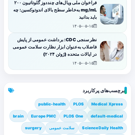
فراخوان ملی ویال‌های چنددوز گلوتاتیون ۲۰۰
mg/mL به‌خاطر سطح بالای اندوتوکسین: چه
باید بدانید
۱۴۰۵-۰۵-۱۵
نظرسنجی CDC: برداشت عمومی از پایش
فاضلاب به‌عنوان ابزار نظارت سلامت عمومی
در ایالات متحده (ژوئن ۲۰۲۴)
۱۴۰۵-۰۵-۱۵
برچسب‌های پرکاربرد
public-health
PLOS
Medical Xpress
brain
Europe PMC
PLOS One
default-medical
ScienceDaily Health
سلامت عمومی
surgery