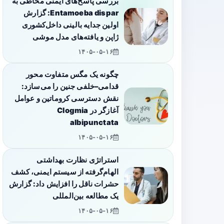
بررسی پاسخ‌های ایمنی مخاطی به
Entamoeba dispar: گزارش
اولین جدایه بالینی داخل‌کشوری
ژاپن و یافته‌های مدل موشی
۱۴۰۵-۰۵-۱۶
چگونه یک مگس متفاوت محور
قدامی–خلفی جنین را می‌سازد:
نقش دسترسی کروماتین و عوامل
آغازگر در Clogmia
albipunctata
۱۴۰۵-۰۵-۱۶
استراتژی نظارت بهداشتی
الهام‌گرفته از سیستم ایمنی، کشف
حشرات ناقل را افزایش داد: گزارش
یک مطالعه بین‌المللی
۱۴۰۵-۰۵-۱۶