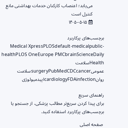
می‌یابد؛ اعتصاب کارکنان خدمات بهداشتی مانع
کنترل است
۱۴۰۵-۰۵-۱۵
برچسب‌های پرکاربرد
Medical Xpress
PLOS
default-medical
public-
health
PLOS One
Europe PMC
brain
ScienceDaily
Health
سلامت
عمومی
cancer
CDC
PubMed
surgery
سلامت
روان
infection
FDA
cardiology
اپیدمیولوژی
راهنمای سریع
برای پیدا کردن سریع‌تر مطالب پزشکی، از جستجو یا
برچسب‌های پرکاربرد استفاده کنید.
صفحه اصلی