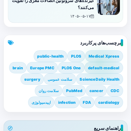
گیرنده‌های سروتونین اتصالات مغزی را تقویت
می‌کنند؟
۱۴۰۵-۰۵-۱۷
برچسب‌های پرکاربرد
public-health
PLOS
Medical Xpress
brain
Europe PMC
PLOS One
default-medical
ScienceDaily Health
سلامت عمومی
surgery
CDC
cancer
PubMed
سلامت روان
cardiology
FDA
infection
اپیدمیولوژی
راهنمای سریع