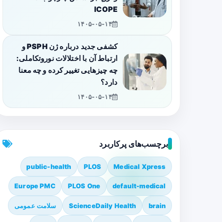
ICOPE
۱۴۰۵-۰۵-۱۴
کشفی جدید درباره ژن PSPH و
ارتباط آن با اختلالات نوروتکاملی:
چه چیزهایی تغییر کرده و چه معنا
دارد؟
۱۴۰۵-۰۵-۱۴
برچسب‌های پرکاربرد
public-health
PLOS
Medical Xpress
Europe PMC
PLOS One
default-medical
brain
ScienceDaily Health
سلامت عمومی