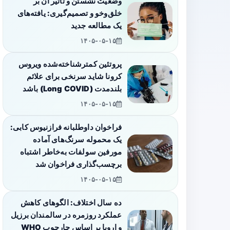
وضعیت نشستن و تأثیر آن بر
خلق‌وخو و تصمیم‌گیری: یافته‌های
یک مطالعه جدید
۱۴۰۵-۰۵-۱۵
پروتئین کمترشناخته‌شده ویروس
کرونا شاید سرنخی برای علائم
بلندمدت (Long COVID) باشد
۱۴۰۵-۰۵-۱۵
فراخوان داوطلبانه فرازنیوس کابی:
یک محموله سرنگ‌های آماده
مورفین سولفات به‌خاطر اشتباه
برچسب‌گذاری فراخوان شد
۱۴۰۵-۰۵-۱۵
ده سال اختلاف: الگوهای کاهش
عملکرد روزمره در سالمندان برزیل
و اروپا بر اساس چارچوب WHO