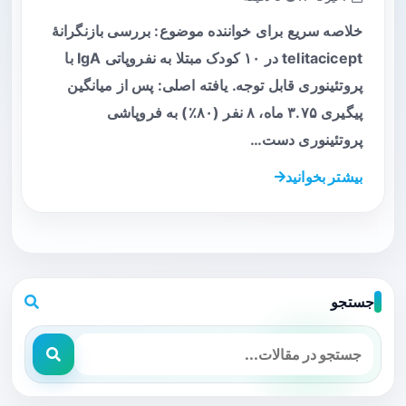
خلاصه سریع برای خواننده موضوع: بررسی بازنگرانهٔ
telitacicept در ۱۰ کودک مبتلا به نفروپاتی IgA با
پروتئینوری قابل توجه. یافته اصلی: پس از میانگین
پیگیری ۳.۷۵ ماه، ۸ نفر (۸۰٪) به فروپاشی
پروتئینوری دست…
بیشتر بخوانید
جستجو