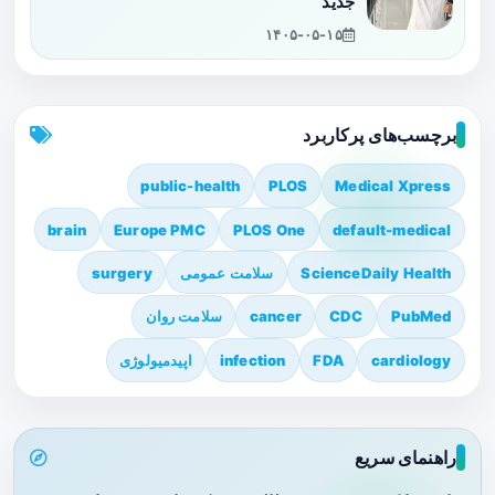
جدید
۱۴۰۵-۰۵-۱۵
برچسب‌های پرکاربرد
public-health
PLOS
Medical Xpress
brain
Europe PMC
PLOS One
default-medical
ScienceDaily Health
سلامت عمومی
surgery
PubMed
CDC
cancer
سلامت روان
cardiology
FDA
infection
اپیدمیولوژی
راهنمای سریع