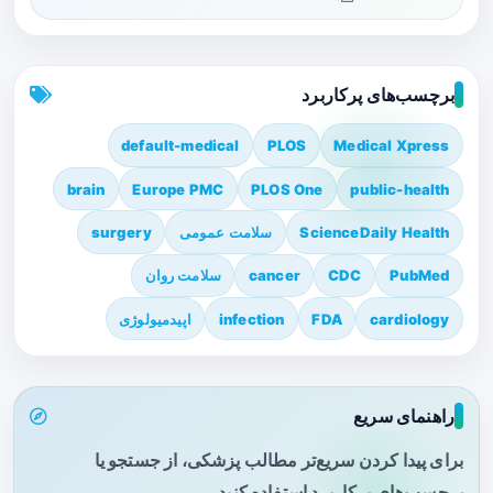
برچسب‌های پرکاربرد
default-medical
PLOS
Medical Xpress
brain
Europe PMC
PLOS One
public-health
ScienceDaily Health
سلامت عمومی
surgery
PubMed
CDC
cancer
سلامت روان
cardiology
FDA
infection
اپیدمیولوژی
راهنمای سریع
برای پیدا کردن سریع‌تر مطالب پزشکی، از جستجو یا
برچسب‌های پرکاربرد استفاده کنید.