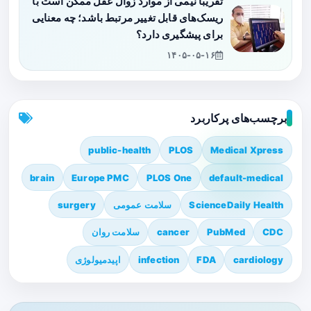
تقریباً نیمی از موارد زوال عقل ممکن است با
ریسک‌های قابل تغییر مرتبط باشد؛ چه معنایی
برای پیشگیری دارد؟
۱۴۰۵-۰۵-۱۶
برچسب‌های پرکاربرد
public-health
PLOS
Medical Xpress
brain
Europe PMC
PLOS One
default-medical
ScienceDaily Health
سلامت عمومی
surgery
CDC
PubMed
cancer
سلامت روان
cardiology
FDA
infection
اپیدمیولوژی