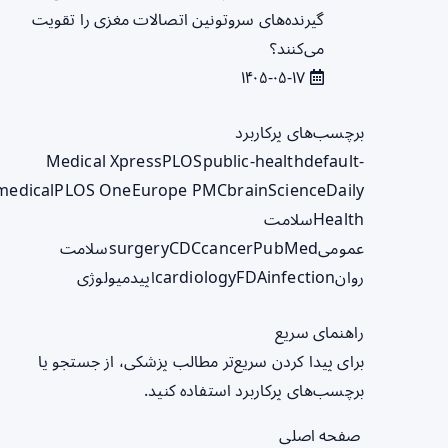
گیرنده‌های سروتونین اتصالات مغزی را تقویت
می‌کنند؟
۱۴۰۵-۰۵-۱۷
برچسب‌های پرکاربرد
Medical Xpress
PLOS
public-health
default-
medical
PLOS One
Europe PMC
brain
ScienceDaily
Health
سلامت
عمومی
PubMed
cancer
CDC
surgery
سلامت
روان
infection
FDA
cardiology
اپیدمیولوژی
راهنمای سریع
برای پیدا کردن سریع‌تر مطالب پزشکی، از جستجو یا
برچسب‌های پرکاربرد استفاده کنید.
صفحه اصلی