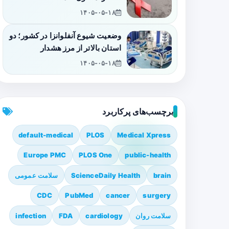
۱۴۰۵-۰۵-۱۸
وضعیت شیوع آنفلوانزا در کشور؛ دو
استان بالاتر از مرز هشدار
۱۴۰۵-۰۵-۱۸
برچسب‌های پرکاربرد
default-medical
PLOS
Medical Xpress
Europe PMC
PLOS One
public-health
brain
ScienceDaily Health
سلامت عمومی
CDC
PubMed
cancer
surgery
سلامت روان
cardiology
FDA
infection