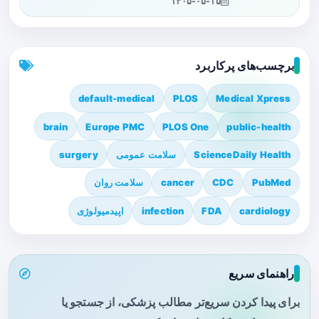
۱۴۰۵-۰۵-۱۵
برچسب‌های پرکاربرد
default-medical
PLOS
Medical Xpress
brain
Europe PMC
PLOS One
public-health
ScienceDaily Health
سلامت عمومی
surgery
PubMed
CDC
cancer
سلامت روان
cardiology
FDA
infection
اپیدمیولوژی
راهنمای سریع
برای پیدا کردن سریع‌تر مطالب پزشکی، از جستجو یا