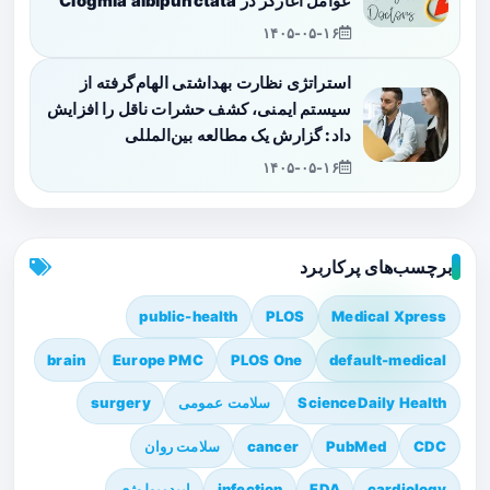
عوامل آغازگر در Clogmia albipunctata
۱۴۰۵-۰۵-۱۶
استراتژی نظارت بهداشتی الهام‌گرفته از
سیستم ایمنی، کشف حشرات ناقل را افزایش
داد: گزارش یک مطالعه بین‌المللی
۱۴۰۵-۰۵-۱۶
برچسب‌های پرکاربرد
public-health
PLOS
Medical Xpress
brain
Europe PMC
PLOS One
default-medical
ScienceDaily Health
سلامت عمومی
surgery
CDC
PubMed
cancer
سلامت روان
cardiology
FDA
infection
اپیدمیولوژی