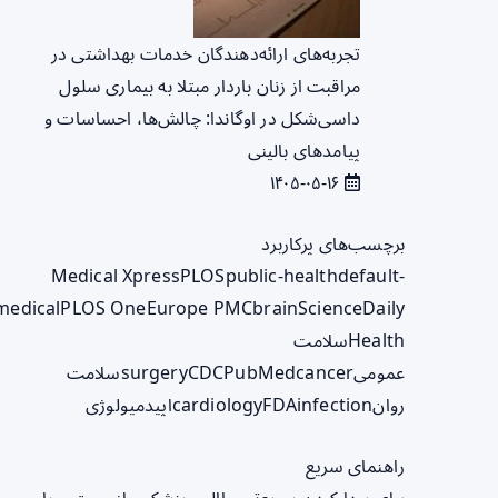
تجربه‌های ارائه‌دهندگان خدمات بهداشتی در
مراقبت از زنان باردار مبتلا به بیماری سلول
داسی‌شکل در اوگاندا: چالش‌ها، احساسات و
پیامدهای بالینی
۱۴۰۵-۰۵-۱۶
برچسب‌های پرکاربرد
Medical Xpress
PLOS
public-health
default-
medical
PLOS One
Europe PMC
brain
ScienceDaily
Health
سلامت
عمومی
cancer
PubMed
CDC
surgery
سلامت
روان
infection
FDA
cardiology
اپیدمیولوژی
راهنمای سریع