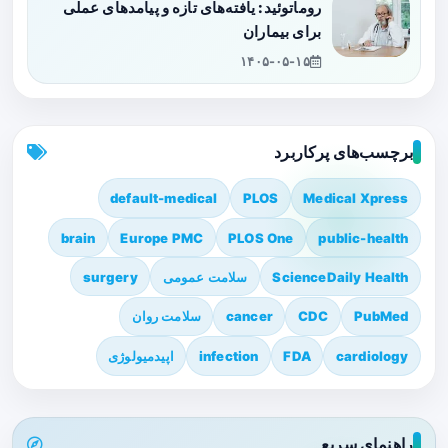
روماتوئید: یافته‌های تازه و پیامدهای عملی
برای بیماران
۱۴۰۵-۰۵-۱۵
برچسب‌های پرکاربرد
default-medical
PLOS
Medical Xpress
brain
Europe PMC
PLOS One
public-health
ScienceDaily Health
سلامت عمومی
surgery
PubMed
CDC
cancer
سلامت روان
cardiology
FDA
infection
اپیدمیولوژی
راهنمای سریع