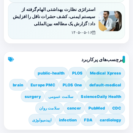
استراتژی نظارت بهداشتی الهام‌گرفته از
سیستم ایمنی، کشف حشرات ناقل را افزایش
داد: گزارش یک مطالعه بین‌المللی
۱۴۰۵-۰۵-۱۶
برچسب‌های پرکاربرد
public-health
PLOS
Medical Xpress
brain
Europe PMC
PLOS One
default-medical
ScienceDaily Health
سلامت عمومی
surgery
CDC
PubMed
cancer
سلامت روان
cardiology
FDA
infection
اپیدمیولوژی