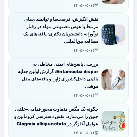
۱۴۰۵-۰۵-۱۶
نقش انگیزش، فرصت‌ها و توانمندی‌های
مرتبط با هوش مصنوعی مولد در رفتار
نوآورانه دانشجویان دکتری: یافته‌های یک
مطالعه بین‌المللی
۱۴۰۵-۰۵-۱۶
بررسی پاسخ‌های ایمنی مخاطی به
Entamoeba dispar: گزارش اولین جدایه
بالینی داخل‌کشوری ژاپن و یافته‌های مدل
موشی
۱۴۰۵-۰۵-۱۶
چگونه یک مگس متفاوت محور قدامی–خلفی
جنین را می‌سازد: نقش دسترسی کروماتین و
عوامل آغازگر در Clogmia albipunctata
۱۴۰۵-۰۵-۱۶