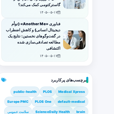
گاسترکتومی کمک می‌کند؟
۱۴۰۵-۰۵-۱۷
فناوری «Another Me» (توأم
دیجیتال انسانی) و کاهش اضطراب
در گفت‌وگوهای نخستین: نتایج یک
مطالعه تصادفی‌سازی شده
اکتشافی
۱۴۰۵-۰۵-۱۷
برچسب‌های پرکاربرد
public-health
PLOS
Medical Xpress
Europe PMC
PLOS One
default-medical
brain
ScienceDaily Health
سلامت عمومی