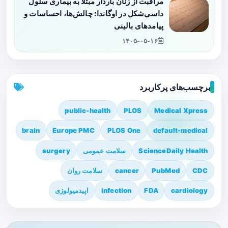
مراقبت از زنان باردار مبتلا به بیماری سلول
داسی‌شکل در اوگاندا: چالش‌ها، احساسات و
پیامدهای بالینی
۱۴۰۵-۰۵-۱۶
برچسب‌های پرکاربرد
public-health
PLOS
Medical Xpress
brain
Europe PMC
PLOS One
default-medical
ScienceDaily Health
سلامت عمومی
surgery
CDC
PubMed
cancer
سلامت روان
cardiology
FDA
infection
اپیدمیولوژی