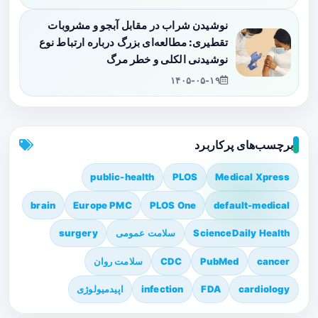
نوشیدن شراب در مقابل آبجو و مشروبات
تقطیری: مطالعه‌ای بزرگ درباره ارتباط نوع
نوشیدنی الکلی و خطر مرگ
۱۴۰۵-۰۵-۱۹
برچسب‌های پرکاربرد
public-health
PLOS
Medical Xpress
brain
Europe PMC
PLOS One
default-medical
ScienceDaily Health
سلامت عمومی
surgery
cancer
PubMed
CDC
سلامت روان
cardiology
FDA
infection
اپیدمیولوژی