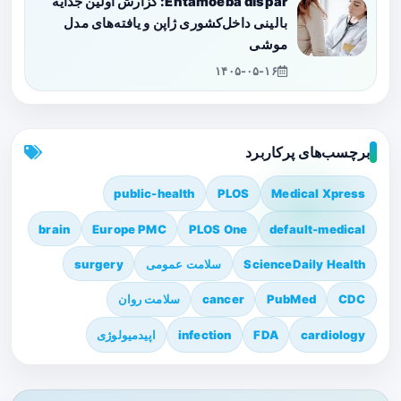
Entamoeba dispar: گزارش اولین جدایه
بالینی داخل‌کشوری ژاپن و یافته‌های مدل
موشی
۱۴۰۵-۰۵-۱۶
برچسب‌های پرکاربرد
public-health
PLOS
Medical Xpress
brain
Europe PMC
PLOS One
default-medical
ScienceDaily Health
سلامت عمومی
surgery
CDC
PubMed
cancer
سلامت روان
cardiology
FDA
infection
اپیدمیولوژی