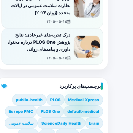
نظارت سلامت عمومی در ایالات
متحده (ژوئن ۲۰۲۴)
۱۴۰۵-۰۵-۱۵
درک تجربه‌های غیرعادی: نتایج
پژوهش PLOS One درباره محتوا،
داوری و پیامدهای روانی
۱۴۰۵-۰۵-۱۵
برچسب‌های پرکاربرد
public-health
PLOS
Medical Xpress
Europe PMC
PLOS One
default-medical
brain
ScienceDaily Health
سلامت عمومی