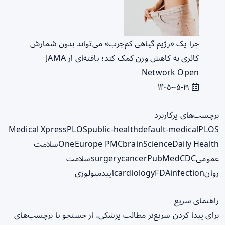
چرا یک «رژیم گیاهی کم‌چرب» می‌تواند بدون شمارش
کالری به کاهش وزن کمک کند؛ یافته‌ای از JAMA
Network Open
۱۴۰۵-۰۵-۱۹
برچسب‌های پرکاربرد
Medical Xpress
PLOS
public-health
default-medical
PLOS
ScienceDaily Health
brain
Europe PMC
One
سلامت
عمومی
CDC
PubMed
cancer
surgery
سلامت
روان
infection
FDA
cardiology
اپیدمیولوژی
راهنمای سریع
برای پیدا کردن سریع‌تر مطالب پزشکی، از جستجو یا برچسب‌های