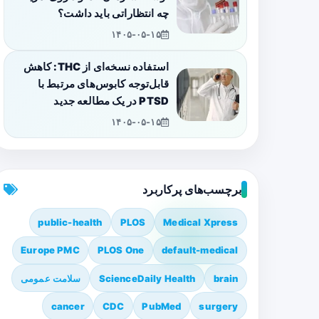
چه انتظاراتی باید داشت؟
۱۴۰۵-۰۵-۱۵
استفاده نسخه‌ای از THC: کاهش
قابل‌توجه کابوس‌های مرتبط با
PTSD در یک مطالعه جدید
۱۴۰۵-۰۵-۱۵
برچسب‌های پرکاربرد
public-health
PLOS
Medical Xpress
Europe PMC
PLOS One
default-medical
brain
ScienceDaily Health
سلامت عمومی
cancer
CDC
PubMed
surgery