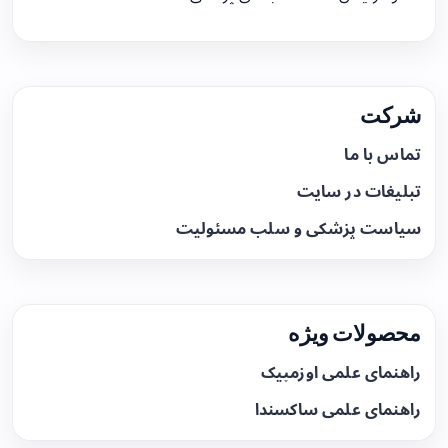
شرکت
تماس با ما
تبلیغات در سایت
سیاست پزشکی و سلب مسئولیت
محصولات ویژه
راهنمای علمی اوزمپیک
راهنمای علمی ساکسندا