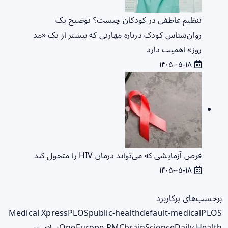
تنظیم عاطفی در کودکان چیست؟ توضیح یک
روان‌شناس کودک درباره مهارتی که بیشتر از یک «مد
روز» اهمیت دارد
۱۴۰۵-۰۵-۱۸
قرص آزمایشی که می‌تواند درمان HIV را متحول کند
۱۴۰۵-۰۵-۱۸
برچسب‌های پرکاربرد
Medical Xpress
PLOS
public-health
default-medical
PLOS
ScienceDaily Health
brain
Europe PMC
One
سلامت