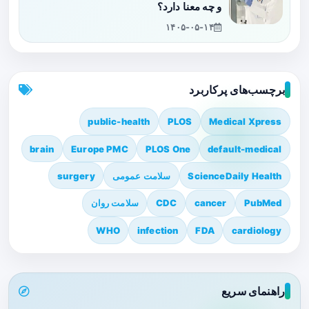
و چه معنا دارد؟
۱۴۰۵-۰۵-۱۴
برچسب‌های پرکاربرد
public-health
PLOS
Medical Xpress
brain
Europe PMC
PLOS One
default-medical
ScienceDaily Health
سلامت عمومی
surgery
PubMed
cancer
CDC
سلامت روان
WHO
infection
FDA
cardiology
راهنمای سریع