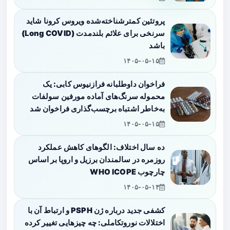
پروتئین کمترشناخته‌شده ویروس کرونا شاید
سرنخی برای علائم بلندمدت (Long COVID)
باشد
۱۴۰۵-۰۵-۱۵
فراخوان داوطلبانه فرازنیوس کابی: یک
محموله سرنگ‌های آماده مورفین سولفات
به‌خاطر اشتباه برچسب‌گذاری فراخوان شد
۱۴۰۵-۰۵-۱۵
ده سال اختلاف: الگوهای کاهش عملکرد
روزمره در سالمندان برزیل و اروپا بر اساس
چارچوب WHO ICOPE
۱۴۰۵-۰۵-۱۴
کشفی جدید درباره ژن PSPH و ارتباط آن با
اختلالات نوروتکاملی: چه چیزهایی تغییر کرده