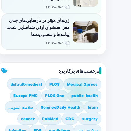
۱۴۰۵-۰۵-۱۶
ژن‌های مؤثر در نارسایی‌های جدی
مغز استخوان ارثی شناسایی شدند؛
پیامدها و محدودیت‌ها
۱۴۰۵-۰۵-۱۶
برچسب‌های پرکاربرد
default-medical
PLOS
Medical Xpress
Europe PMC
PLOS One
public-health
brain
ScienceDaily Health
سلامت عمومی
cancer
PubMed
CDC
surgery
سلامت روان
cardiology
FDA
infection