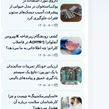
داروی مورد استفاده در
پوکی‌استخوان در مدل حیوانی از
پیشرفت آسیب دیسک‌های ستون
فقرات جلوگیری کرد
۱۴۰۵-۰۵-۱۶
کشف زودهنگام زیرشاخه K ویروس
آنفلوانزا A(H۳N۲) در فاضلاب
کلرادو؛ چه اطلاعاتی به ما می‌دهد؟
۱۴۰۵-۰۵-۱۶
ارزیابی خودکار تمرینات سالمندان
با یک دوربین: نتایج یک سیستم
یادگیری عمیق و پیامدهای بالینی
۱۴۰۵-۰۵-۱۶
«اسکینی‌مکسینگ» چیست و چرا
کارشناسان سلامت درباره آن
هشدار می‌دهند؟