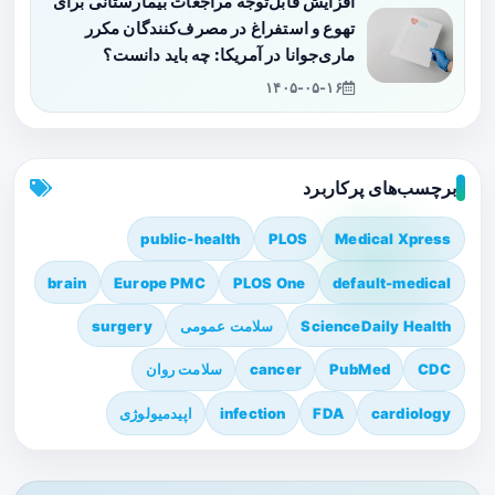
افزایش قابل‌توجه مراجعات بیمارستانی برای
تهوع و استفراغ در مصرف‌کنندگان مکرر
ماری‌جوانا در آمریکا: چه باید دانست؟
۱۴۰۵-۰۵-۱۶
برچسب‌های پرکاربرد
public-health
PLOS
Medical Xpress
brain
Europe PMC
PLOS One
default-medical
ScienceDaily Health
سلامت عمومی
surgery
CDC
PubMed
cancer
سلامت روان
cardiology
FDA
infection
اپیدمیولوژی