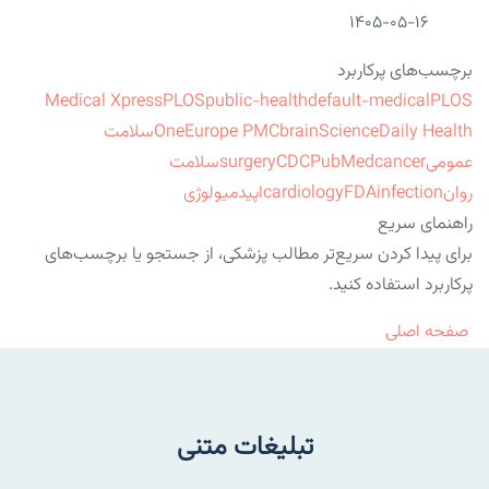
۱۴۰۵-۰۵-۱۶
برچسب‌های پرکاربرد
Medical Xpress
PLOS
public-health
default-medical
PLOS
ScienceDaily Health
brain
Europe PMC
One
سلامت
عمومی
cancer
PubMed
CDC
surgery
سلامت
روان
infection
FDA
cardiology
اپیدمیولوژی
راهنمای سریع
برای پیدا کردن سریع‌تر مطالب پزشکی، از جستجو یا برچسب‌های
پرکاربرد استفاده کنید.
صفحه اصلی
تبلیغات متنی