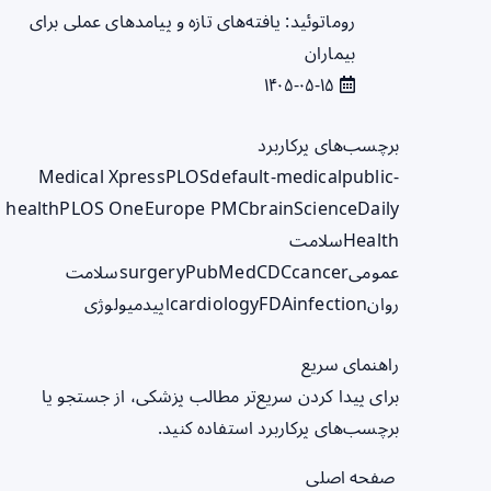
روماتوئید: یافته‌های تازه و پیامدهای عملی برای
بیماران
۱۴۰۵-۰۵-۱۵
برچسب‌های پرکاربرد
Medical Xpress
PLOS
default-medical
public-
health
PLOS One
Europe PMC
brain
ScienceDaily
Health
سلامت
عمومی
cancer
CDC
PubMed
surgery
سلامت
روان
infection
FDA
cardiology
اپیدمیولوژی
راهنمای سریع
برای پیدا کردن سریع‌تر مطالب پزشکی، از جستجو یا
برچسب‌های پرکاربرد استفاده کنید.
صفحه اصلی