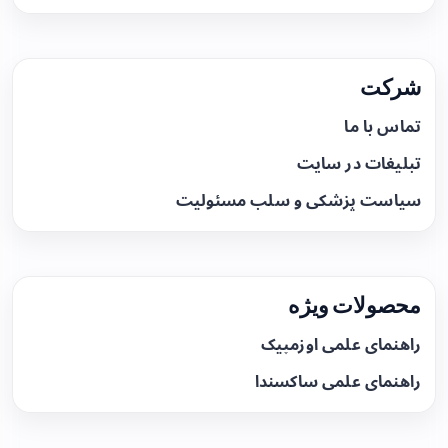
شرکت
تماس با ما
تبلیغات در سایت
سیاست پزشکی و سلب مسئولیت
محصولات ویژه
راهنمای علمی اوزمپیک
راهنمای علمی ساکسندا