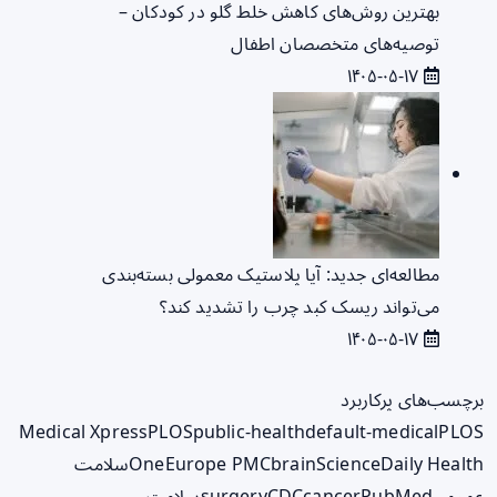
بهترین روش‌های کاهش خلط گلو در کودکان –
توصیه‌های متخصصان اطفال
۱۴۰۵-۰۵-۱۷
مطالعه‌ای جدید: آیا پلاستیک معمولی بسته‌بندی
می‌تواند ریسک کبد چرب را تشدید کند؟
۱۴۰۵-۰۵-۱۷
برچسب‌های پرکاربرد
Medical Xpress
PLOS
public-health
default-medical
PLOS
ScienceDaily Health
brain
Europe PMC
One
سلامت
عمومی
PubMed
cancer
CDC
surgery
سلامت