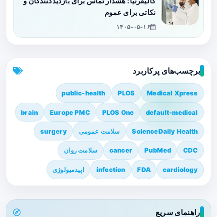
کالیفرنیا؛ هشدار تماس برای بازدیدکنندگان و
نکاتی برای عموم
۱۴۰۵-۰۵-۱۶
برچسب‌های پرکاربرد
public-health
PLOS
Medical Xpress
brain
Europe PMC
PLOS One
default-medical
ScienceDaily Health
سلامت عمومی
surgery
CDC
PubMed
cancer
سلامت روان
cardiology
FDA
infection
اپیدمیولوژی
راهنمای سریع