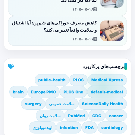
ساعته کار کمک کند
۱۴۰۵-۰۵-۱۸
کاهش مصرف خوراکی‌های شیرین: آیا اشتیاق
و سلامت واقعاً تغییر می‌کند؟
۱۴۰۵-۰۵-۱۷
برچسب‌های پرکاربرد
public-health
PLOS
Medical Xpress
brain
Europe PMC
PLOS One
default-medical
ScienceDaily Health
سلامت عمومی
surgery
cancer
CDC
PubMed
سلامت روان
cardiology
FDA
infection
اپیدمیولوژی