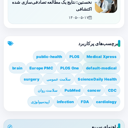
نخستین: نتایج یک مطالعه تصادفی‌سازی شده
اکتشافی
۱۴۰۵-۰۵-۱۷
برچسب‌های پرکاربرد
public-health
PLOS
Medical Xpress
brain
Europe PMC
PLOS One
default-medical
ScienceDaily Health
سلامت عمومی
surgery
CDC
cancer
PubMed
سلامت روان
cardiology
FDA
infection
اپیدمیولوژی
راهنمای سریع