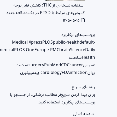
استفاده نسخه‌ای از THC: کاهش قابل‌توجه
کابوس‌های مرتبط با PTSD در یک مطالعه جدید
۱۴۰۵-۰۵-۱۵
برچسب‌های پرکاربرد
Medical Xpress
PLOS
public-health
default-
medical
PLOS One
Europe PMC
brain
ScienceDaily
Health
سلامت
عمومی
cancer
CDC
PubMed
surgery
سلامت
روان
infection
FDA
cardiology
اپیدمیولوژی
راهنمای سریع
برای پیدا کردن سریع‌تر مطالب پزشکی، از جستجو یا
برچسب‌های پرکاربرد استفاده کنید.
صفحه اصلی