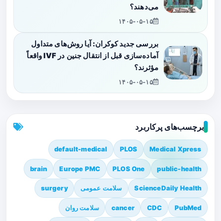
می‌دهند؟
۱۴۰۵-۰۵-۱۵
بررسی جدید کوکران: آیا روش‌های متداول
آماده‌سازی قبل از انتقال جنین در IVF واقعاً
مؤثرند؟
۱۴۰۵-۰۵-۱۵
برچسب‌های پرکاربرد
default-medical
PLOS
Medical Xpress
brain
Europe PMC
PLOS One
public-health
ScienceDaily Health
سلامت عمومی
surgery
PubMed
CDC
cancer
سلامت روان