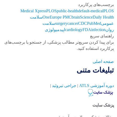
برچسب‌های پرکاربرد
Medical Xpress
PLOS
public-health
default-medical
PLOS
ScienceDaily Health
brain
Europe PMC
One
سلامت
عمومی
PubMed
CDC
cancer
surgery
سلامت
روان
infection
FDA
cardiology
اپیدمیولوژی
راهنمای سریع
برای پیدا کردن سریع‌تر مطالب پزشکی، از جستجو یا برچسب‌های
پرکاربرد استفاده کنید.
صفحه اصلی
تبلیغات متنی
دوره آموزشی ATLS
|
جراحی تیروئید
|
پزشک سایت