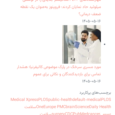
میلوئید حاد نمایان کردند: فروپتوز به‌عنوان یک نقطه
ضعف درمانی؟
۱۴۰۵-۰۵-۱۶
مورد مسری سرخک در پارک موضوعی کالیفرنیا؛ هشدار
تماس برای بازدیدکنندگان و نکاتی برای عموم
۱۴۰۵-۰۵-۱۶
برچسب‌های پرکاربرد
Medical Xpress
PLOS
public-health
default-medical
PLOS
ScienceDaily Health
brain
Europe PMC
One
سلامت
عمومی
cancer
PubMed
CDC
surgery
سلامت