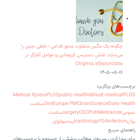
چگونه یک مگس متفاوت محور قدامی–خلفی جنین را
می‌سازد: نقش دسترسی کروماتین و عوامل آغازگر در
Clogmia albipunctata
۱۴۰۵-۰۵-۱۶
برچسب‌های پرکاربرد
Medical Xpress
PLOS
public-health
default-medical
PLOS
ScienceDaily Health
brain
Europe PMC
One
سلامت
عمومی
cancer
PubMed
CDC
surgery
سلامت
روان
infection
FDA
cardiology
اپیدمیولوژی
راهنمای سریع
برای پیدا کردن سریع‌تر مطالب پزشکی، از جستجو یا برچسب‌های