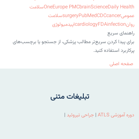
ScienceDaily Health
brain
Europe PMC
One
سلامت
عمومی
cancer
CDC
PubMed
surgery
سلامت
روان
infection
FDA
cardiology
اپیدمیولوژی
راهنمای سریع
برای پیدا کردن سریع‌تر مطالب پزشکی، از جستجو یا برچسب‌های
پرکاربرد استفاده کنید.
صفحه اصلی
تبلیغات متنی
دوره آموزشی ATLS
|
جراحی تیروئید
|