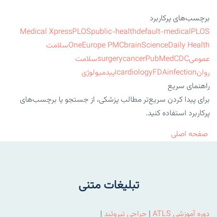
برچسب‌های پرکاربرد
Medical Xpress
PLOS
public-health
default-medical
PLOS
ScienceDaily Health
brain
Europe PMC
One
سلامت
عمومی
CDC
PubMed
cancer
surgery
سلامت
روان
infection
FDA
cardiology
اپیدمیولوژی
راهنمای سریع
برای پیدا کردن سریع‌تر مطالب پزشکی، از جستجو یا برچسب‌های
پرکاربرد استفاده کنید.
صفحه اصلی
تبلیغات متنی
دوره آموزشی ATLS
|
جراحی تیروئید
|