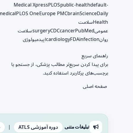
Medical Xpress
PLOS
public-health
default-
medical
PLOS One
Europe PMC
brain
ScienceDaily
Health
سلامت
عمومی
PubMed
cancer
CDC
surgery
سلامت
روان
infection
FDA
cardiology
اپیدمیولوژی
راهنمای سریع
برای پیدا کردن سریع‌تر مطالب پزشکی، از جستجو یا
برچسب‌های پرکاربرد استفاده کنید.
صفحه اصلی
|
تبلیغات متنی
دوره آموزشی ATLS
ج