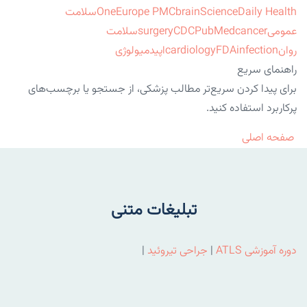
ScienceDaily Health
brain
Europe PMC
One
سلامت
عمومی
cancer
PubMed
CDC
surgery
سلامت
روان
infection
FDA
cardiology
اپیدمیولوژی
راهنمای سریع
برای پیدا کردن سریع‌تر مطالب پزشکی، از جستجو یا برچسب‌های
پرکاربرد استفاده کنید.
صفحه اصلی
تبلیغات متنی
دوره آموزشی ATLS
|
جراحی تیروئید
|