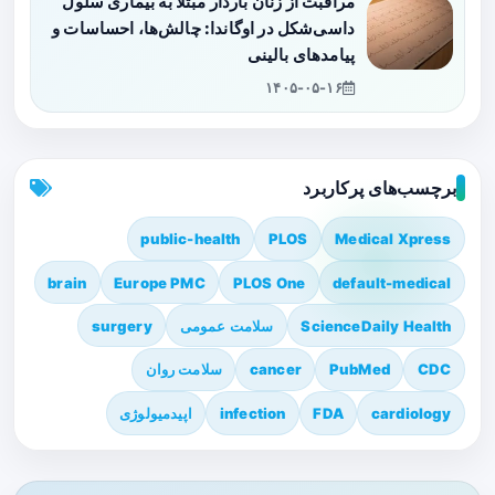
مراقبت از زنان باردار مبتلا به بیماری سلول
داسی‌شکل در اوگاندا: چالش‌ها، احساسات و
پیامدهای بالینی
۱۴۰۵-۰۵-۱۶
برچسب‌های پرکاربرد
public-health
PLOS
Medical Xpress
brain
Europe PMC
PLOS One
default-medical
ScienceDaily Health
سلامت عمومی
surgery
CDC
PubMed
cancer
سلامت روان
cardiology
FDA
infection
اپیدمیولوژی