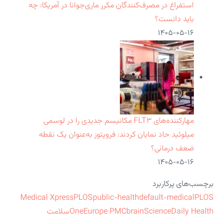
استفراغ در مصرف‌کنندگان مکرر ماری‌جوانا در آمریکا: چه
باید دانست؟
۱۴۰۵-۰۵-۱۶
مهارکننده‌های FLT۳ مکانیسم جدیدی را در لوسمی
میلوئید حاد نمایان کردند: فروپتوز به‌عنوان یک نقطه
ضعف درمانی؟
۱۴۰۵-۰۵-۱۶
برچسب‌های پرکاربرد
Medical Xpress
PLOS
public-health
default-medical
PLOS
ScienceDaily Health
brain
Europe PMC
One
سلامت