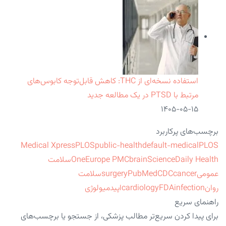
استفاده نسخه‌ای از THC: کاهش قابل‌توجه کابوس‌های
مرتبط با PTSD در یک مطالعه جدید
۱۴۰۵-۰۵-۱۵
برچسب‌های پرکاربرد
Medical Xpress
PLOS
public-health
default-medical
PLOS
ScienceDaily Health
brain
Europe PMC
One
سلامت
عمومی
cancer
CDC
PubMed
surgery
سلامت
روان
infection
FDA
cardiology
اپیدمیولوژی
راهنمای سریع
برای پیدا کردن سریع‌تر مطالب پزشکی، از جستجو یا برچسب‌های