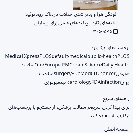
آلودگی هوا و بدتر شدن حملات دردناک روماتوئید:
یافته‌های تازه و پیامدهای عملی برای بیماران
۱۴۰۵-۰۵-۱۵
برچسب‌های پرکاربرد
Medical Xpress
PLOS
default-medical
public-health
PLOS
ScienceDaily Health
brain
Europe PMC
One
سلامت
عمومی
cancer
CDC
PubMed
surgery
سلامت
روان
infection
FDA
cardiology
اپیدمیولوژی
راهنمای سریع
برای پیدا کردن سریع‌تر مطالب پزشکی، از جستجو یا برچسب‌های
پرکاربرد استفاده کنید.
صفحه اصلی