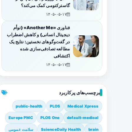
گاسترکتومی کمک می‌کند؟
۱۴۰۵-۰۵-۱۷
فناوری «Another Me» (توأم
دیجیتال انسانی) و کاهش اضطراب
در گفت‌وگوهای نخستین: نتایج یک
مطالعه تصادفی‌سازی شده
اکتشافی
۱۴۰۵-۰۵-۱۷
برچسب‌های پرکاربرد
public-health
PLOS
Medical Xpress
Europe PMC
PLOS One
default-medical
brain
ScienceDaily Health
سلامت عمومی