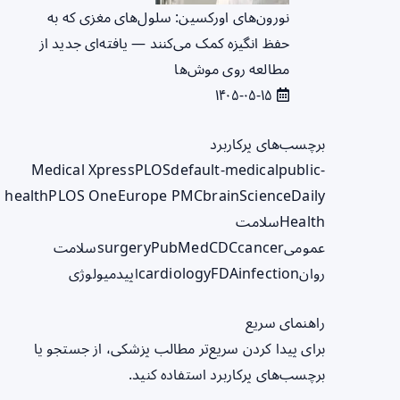
نورون‌های اورکسین: سلول‌های مغزی که به
حفظ انگیزه کمک می‌کنند — یافته‌ای جدید از
مطالعه روی موش‌ها
۱۴۰۵-۰۵-۱۵
برچسب‌های پرکاربرد
Medical Xpress
PLOS
default-medical
public-
health
PLOS One
Europe PMC
brain
ScienceDaily
Health
سلامت
عمومی
cancer
CDC
PubMed
surgery
سلامت
روان
infection
FDA
cardiology
اپیدمیولوژی
راهنمای سریع
برای پیدا کردن سریع‌تر مطالب پزشکی، از جستجو یا
برچسب‌های پرکاربرد استفاده کنید.