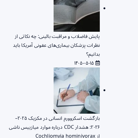
پایش فاضلاب و مراقبت بالینی: چه نکاتی از
نظرات پزشکان بیماری‌های عفونی آمریکا باید
بدانیم؟
۱۴۰۵-۰۵-۱۵
بازگشت اسکروورم انسانی در مکزیک ۲۰۲۵–
۲۰۲۶: هشدار CDC درباره موارد میازییس ناشی
از Cochliomyia hominivorax