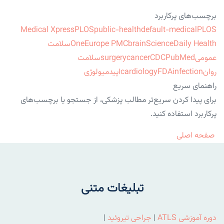
برچسب‌های پرکاربرد
Medical Xpress
PLOS
public-health
default-medical
PLOS
ScienceDaily Health
brain
Europe PMC
One
سلامت
عمومی
PubMed
CDC
cancer
surgery
سلامت
روان
infection
FDA
cardiology
اپیدمیولوژی
راهنمای سریع
برای پیدا کردن سریع‌تر مطالب پزشکی، از جستجو یا برچسب‌های
پرکاربرد استفاده کنید.
صفحه اصلی
تبلیغات متنی
دوره آموزشی ATLS
|
جراحی تیروئید
|