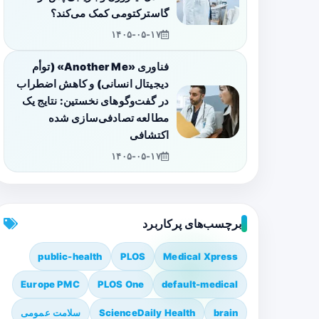
گاسترکتومی کمک می‌کند؟
۱۴۰۵-۰۵-۱۷
فناوری «Another Me» (توأم
دیجیتال انسانی) و کاهش اضطراب
در گفت‌وگوهای نخستین: نتایج یک
مطالعه تصادفی‌سازی شده
اکتشافی
۱۴۰۵-۰۵-۱۷
برچسب‌های پرکاربرد
public-health
PLOS
Medical Xpress
Europe PMC
PLOS One
default-medical
brain
ScienceDaily Health
سلامت عمومی