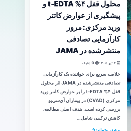
محلول قفل ۴% t‑EDTA و
پیشگیری از عوارض کاتتر
ورید مرکزی: مرور
کارآزمایی تصادفی
منتشرشده در JAMA
۳ تیر ۱۴۰۵
9 دقیقه
خلاصه سریع برای خواننده یک کارآزمایی
تصادفی منتشرشده در JAMA اثر محلول
قفل ۴% t‑EDTA را بر عوارض کاتتر ورید
مرکزی (CVAD) در بیماران آی‌سی‌یو
بررسی کرده است. هدف اصلی مطالعه،
کاهش ترکیبی شامل…
بیشتر بخوانید